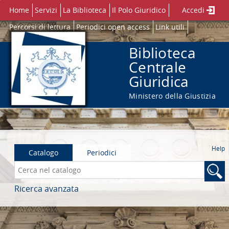
Home
Servizi
La Biblioteca
Il Polo Giuridico
Accedi
Percorsi di lettura
Periodici open access
Link utili
Biblioteca
Centrale
Giuridica
Ministero della Giustizia
Help
Catalogo
Periodici
Cerca su "Catalogo"
Ricerca avanzata