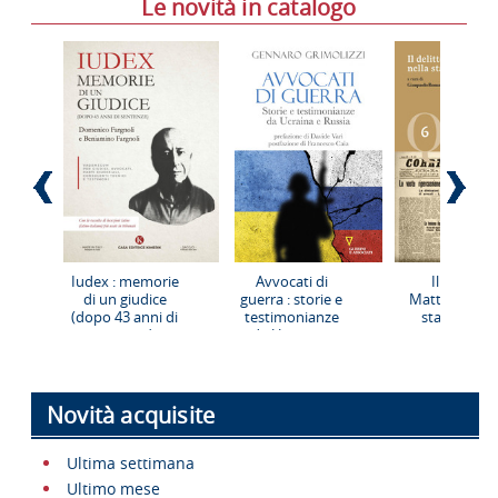
Le novità in catalogo
Scorri
Scorri
indietro
in
la
avanti
vetrina
la
vetrina
Iudex : memorie
Avvocati di
Il delitto
di un giudice
guerra : storie e
Matteotti nel
(dopo 43 anni di
testimonianze
stampa del
sentenze) :
da Ucraina e
tempo
vademecum per
Russia
giudici, avvocati,
parti giudiziali,
consulenti
Novità acquisite
tecnici e
testimoni
Ultima settimana
Ultimo mese